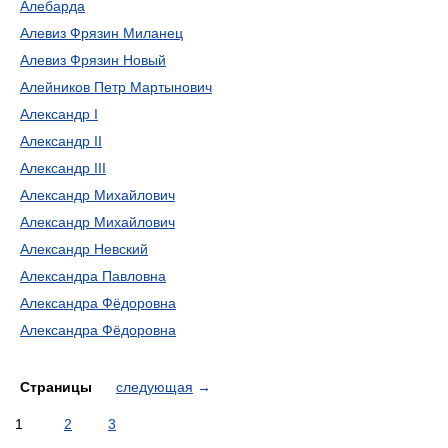
Алебарда
Алевиз Фрязин Миланец
Алевиз Фрязин Новый
Алейников Петр Мартынович
Александр I
Александр II
Александр III
Александр Михайлович
Александр Михайлович
Александр Невский
Александра Павловна
Александра Фёдоровна
Александра Фёдоровна
Страницы
следующая
→
1
2
3