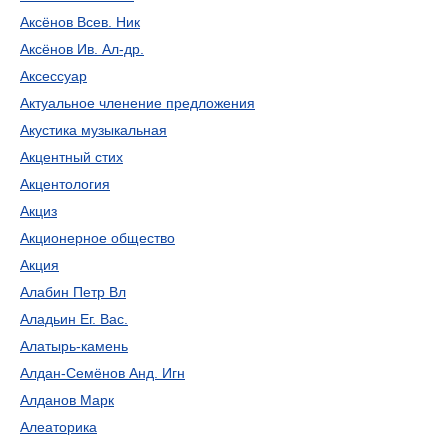
Аксёнов Всев. Ник
Аксёнов Ив. Ал-др.
Аксессуар
Актуальное членение предложения
Акустика музыкальная
Акцентный стих
Акцентология
Акциз
Акционерное общество
Акция
Алабин Петр Вл
Аладьин Ег. Вас.
Алатырь-камень
Алдан-Семёнов Анд. Игн
Алданов Марк
Алеаторика